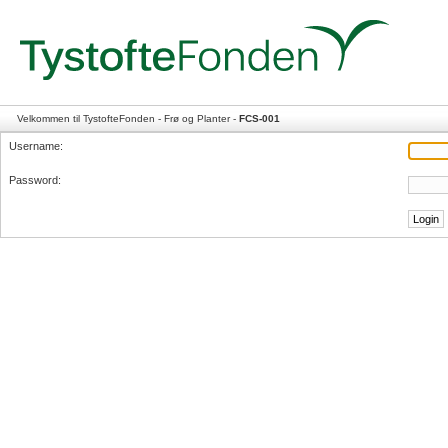
Velkommen til TystofteFonden - Frø og Planter -
FCS-001
Username:
Password: